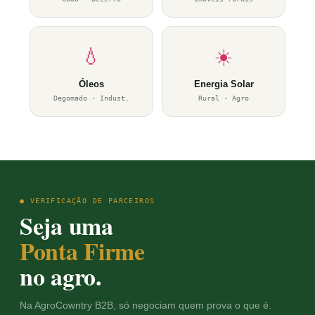
💧
☀️
Óleos
Energia Solar
Degomado · Indust.
Rural · Agro
● VERIFICAÇÃO DE PARCEIROS
Seja uma
Ponta Firme
no agro.
Na AgroCowntry B2B, só negociam quem prova o que é.