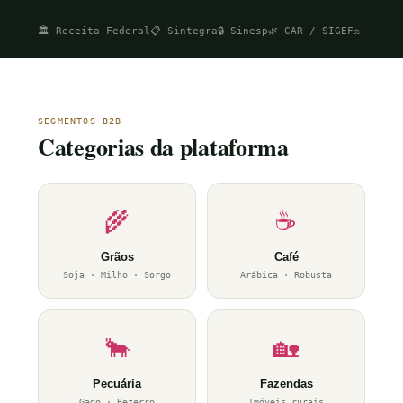
🏛️ Receita Federal
📋 Sintegra
🔒 Sinesp
🌿 CAR / SIGEF
⚖️ Jusbr
SEGMENTOS B2B
Categorias da plataforma
🌾
☕
Grãos
Café
Soja · Milho · Sorgo
Arábica · Robusta
🐂
🏡
Pecuária
Fazendas
Gado · Bezerro
Imóveis rurais