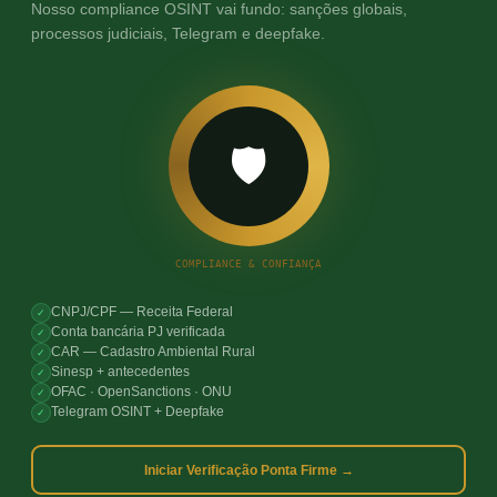
Nosso compliance OSINT vai fundo: sanções globais,
processos judiciais, Telegram e deepfake.
🛡️
COMPLIANCE & CONFIANÇA
CNPJ/CPF — Receita Federal
✓
Conta bancária PJ verificada
✓
CAR — Cadastro Ambiental Rural
✓
Sinesp + antecedentes
✓
OFAC · OpenSanctions · ONU
✓
Telegram OSINT + Deepfake
✓
Iniciar Verificação Ponta Firme →