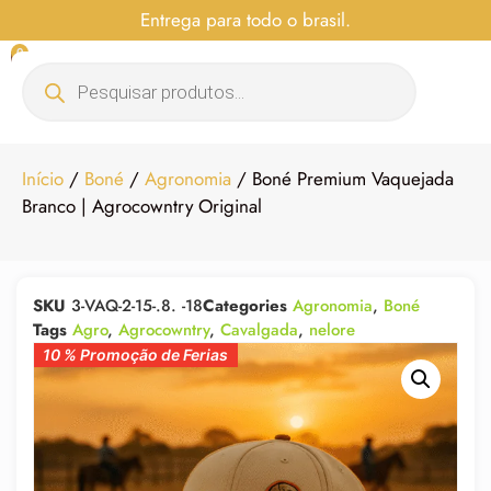
Entrega para todo o brasil.
0
Início
/
Boné
/
Agronomia
/ Boné Premium Vaquejada
Branco | Agrocowntry Original
SKU
3-VAQ-2-15-.8. -18
Categories
Agronomia
,
Boné
Tags
Agro
,
Agrocowntry
,
Cavalgada
,
nelore
10 % Promoção de Ferias