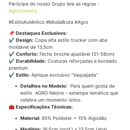
Participe do nosso Grupo leia as regras :
Agrocowntry
#EstiloAutêntico #ModaBruta #Agro
📌 Destaques Exclusivos:
✔
Design:
Copa alta estilo trucker com aba
moldável de 13,5cm
✔
Conforto:
Fecho broche ajustável (51-58cm)
✔
Durabilidade:
Costuras reforçadas e bordado
premium
✔
Estilo:
Aplique exclusivo “Vaquejada”
Detalhes no Modelo:
Para quem gosta de
estilo AGRO Nelore – estampa temática que
celebra um momento único.
🧰 Especificações Técnicas:
Material:
85% Poliéster + 15% Algodão
Medidas:
16,5cm (prof.) x 13,5cm (aba)