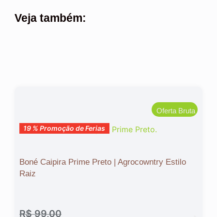
Veja também:
Oferta Bruta
19 % Promoção de Ferias
19 % Promoção de Ferias
Boné Caipira Prime Preto | Agrocowntry Estilo
Raiz
R$
99,00