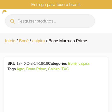
Entrega para todo o brasil.
0
Início
/
Boné
/
caipira
/ Boné Marruco Prime
SKU
18-TXC-2-14-18/18
Categories
Boné
,
caipira
Tags
Agro
,
Bruto-Prime
,
Caipira
,
TXC
47 % Promoção de Ferias