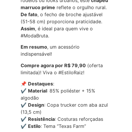
rodeios ou looks urbanos, este
chapéu
marruco prime
reflete o orgulho rural.
De fato
, o fecho de broche ajustável
(51-58 cm) proporciona praticidade.
Assim
, é ideal para quem vive o
#ModaBruta.
Em resumo
, um acessório
indispensável!
Compre agora por R$ 79,90
(oferta
limitada)! Viva o #EstiloRaiz!
📌
Destaques
:
✔
Material
: 85% poliéster + 15%
algodão
✔
Design
: Copa trucker com aba azul
(13,5 cm)
✔
Resistência
: Costuras reforçadas
✔
Estilo
: Tema “Texas Farm”