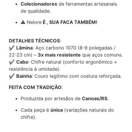
Colecionadores
de ferramentas artesanais
de qualidade.
⚠️ Nelore
É , SUA FACA TAMBÉM!
DETALHES TÉCNICOS
:
✔
Lâmina
: Aço carbono 1070 (8-9 polegadas /
22-23 cm) –
3x mais resistente
que aços comuns.
✔
Cabo
: Chifre natural (conforto ergonômico +
resistência à umidade).
✔
Bainha
: Couro legítimo com costura reforçada.
FEITA COM TRADIÇÃO
:
Produzida por artesãos de
Canoas/RS
.
Cada peça é
única
(variações naturais do
chifre).