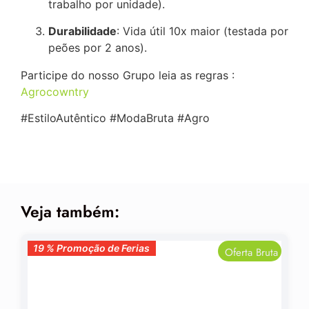
trabalho por unidade).
Durabilidade
: Vida útil 10x maior (testada por
peões por 2 anos).
Participe do nosso Grupo leia as regras :
Agrocowntry
#EstiloAutêntico #ModaBruta #Agro
Veja também:
19 % Promoção de Ferias
19 % Promoção de Ferias
Oferta Bruta