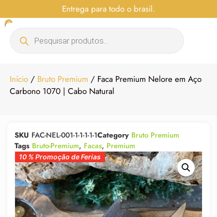
Entrega para todo o brasil.
0
Início
/
Bruto Premium
/ Faca Premium Nelore em Aço
Carbono 1070 | Cabo Natural
SKU
FAC-NEL-001-1-1-1-1-1
Category
Bruto Premium
Tags
Bruto-Premium
,
Facas
,
Premium
10 % Promoção de Ferias