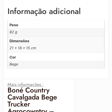
Informação adicional
Peso
82 g
Dimensões
21 × 18 × 15 cm
Cor
Bege
Mais informações :
Boné Country
Cavalgada Bege
Trucker
Agrocowntry –