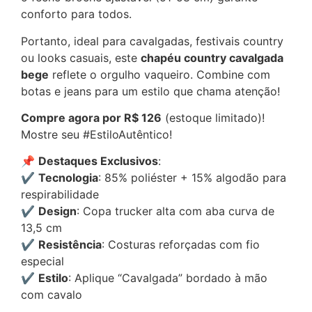
conforto para todos.
Portanto, ideal para cavalgadas, festivais country
ou looks casuais, este
chapéu country cavalgada
bege
reflete o orgulho vaqueiro. Combine com
botas e jeans para um estilo que chama atenção!
Compre agora por R$ 126
(estoque limitado)!
Mostre seu #EstiloAutêntico!
📌
Destaques Exclusivos
:
✔
Tecnologia
: 85% poliéster + 15% algodão para
respirabilidade
✔
Design
: Copa trucker alta com aba curva de
13,5 cm
✔
Resistência
: Costuras reforçadas com fio
especial
✔
Estilo
: Aplique “Cavalgada” bordado à mão
com cavalo