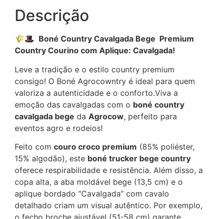
Descrição
🌾🎩
Boné Country Cavalgada Bege Premium
Country Courino com Aplique: Cavalgada!
Leve a tradição e o estilo country premium
consigo! O Boné Agrocowntry é ideal para quem
valoriza a autenticidade e o conforto.Viva a
emoção das cavalgadas com o
boné country
cavalgada bege
da
Agrocow
, perfeito para
eventos agro e rodeios!
Feito com
couro croco premium
(85% poliéster,
15% algodão), este
boné trucker bege country
oferece respirabilidade e resistência. Além disso, a
copa alta, a aba moldável bege (13,5 cm) e o
aplique bordado “Cavalgada” com cavalo
detalhado criam um visual autêntico. Por exemplo,
o fecho broche ajustável (51-58 cm) garante