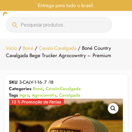
Entrega para todo o brasil.
0
Início
/
Boné
/
Cavalo-Cavalgada
/ Boné Country
Cavalgada Bege Trucker Agrocowntry – Premium
SKU
3-CALV-1-16-.7 -18
Categories
Boné
,
Cavalo-Cavalgada
Tags
Agro
,
Agrocowntry
,
Cavalgada
13 % Promoção de Ferias