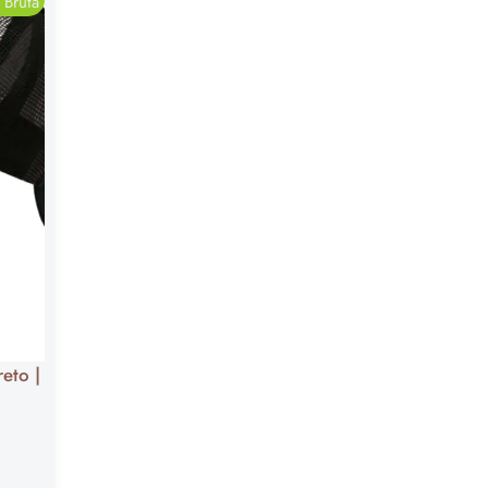
 Bruta
eto |