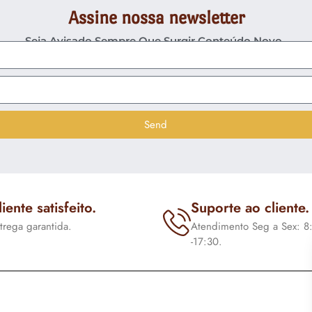
Assine nossa newsletter
Seja Avisado Sempre Que Surgir Conteúdo Novo .
Send
liente satisfeito.
Suporte ao cliente.
trega garantida.
Atendimento Seg a Sex: 8
-17:30.