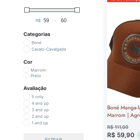
R$
-
Minimum Price
Maximum Price
Categorias
Boné
Cavalo-Cavalgada
Cor
Marrom
Preto
Avaliação
5 only
4 and up
Boné Manga-l
3 and up
Marrom | Agro
2 and up
1 and up
R$
111,00
R$
59,90
FILTRAR